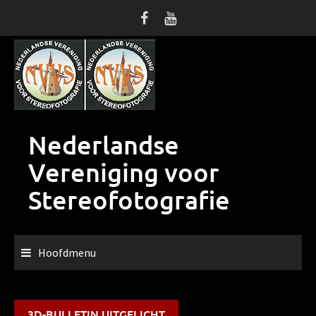
Ga
naar
de
inhoud
Nederlandse
Vereniging voor
Stereofotografie
Hoofdmenu
3D-BULLETIN UITGELICHT