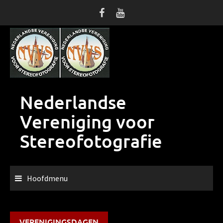
Ga
naar
de
inhoud
Nederlandse
Vereniging voor
Stereofotografie
Hoofdmenu
VERENIGINGSDAGEN