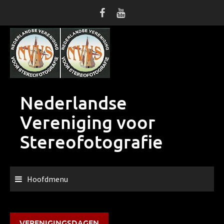
Ga
naar
de
inhoud
Nederlandse
Vereniging voor
Stereofotografie
Hoofdmenu
VERENIGINGSDAGEN