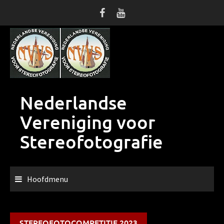
Ga
naar
de
inhoud
Nederlandse
Vereniging voor
Stereofotografie
Hoofdmenu
STEREOFOTOCOMPETITIE 2023