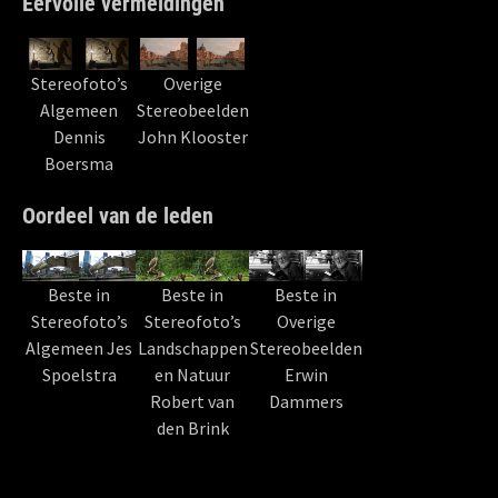
Eervolle vermeldingen
Stereofoto’s
Overige
Algemeen
Stereobeelden
Dennis
John Klooster
Boersma
Oordeel van de leden
Beste in
Beste in
Beste in
Stereofoto’s
Stereofoto’s
Overige
Algemeen Jes
Landschappen
Stereobeelden
Spoelstra
en Natuur
Erwin
Robert van
Dammers
den Brink