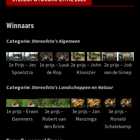
Winnaars
Categorie:
Stereofoto’s Algemeen
1e Prijs – Jes
1e prijs – Luuk
2e prijs – John
2e prijs – Job
Spoelstra
de Rop
Klooster
van de Groep
Categorie:
Stereofoto’s Landschappen en Natuur
1e prijs – Erwin
2e prijs –
3e prijs – Jan
3e prijs –
Dammers
Robert van
Menzinga
Ronald
den Brink
Schalekamp