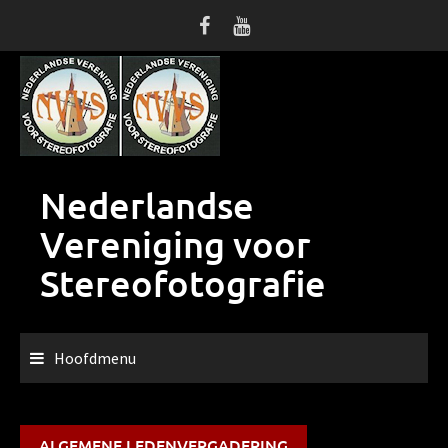
Ga
naar
de
inhoud
Nederlandse
Vereniging voor
Stereofotografie
Hoofdmenu
ALGEMENE LEDENVERGADERING