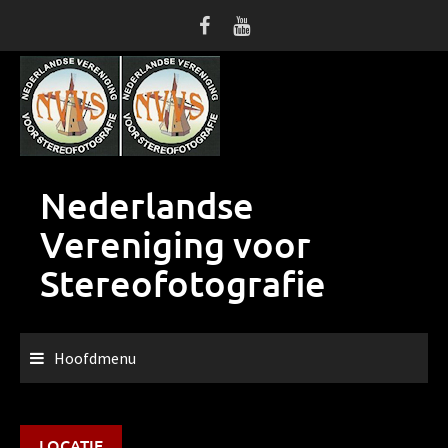
Ga
naar
de
inhoud
Nederlandse
Vereniging voor
Stereofotografie
Hoofdmenu
LOCATIE