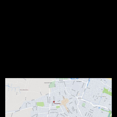
Bussum de regioliner bus 100 richting Blaricum (vertrekt op
het hele en halve uur, reistijd 12 minuten). Uitstappen halte
Prins Bernhardplein te Huizen. Loop richting de ING Bank
(50 m links), alwaar u rechtsaf de De Ruyterstraat inloopt.
‘t Visnet bevindt zich na ongeveer 80 m aan de linkerzijde.
Het adres van zaal “Het Visnet”:
De Ruyterstraat 7
1271 SR Huizen
Telefoon: 035-5232678