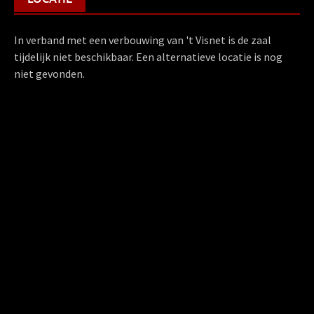
In verband met een verbouwing van 't Visnet is de zaal
tijdelijk niet beschikbaar. Een alternatieve locatie is nog
niet gevonden.
De verenigingsdagen worden gehouden in zalencentrum 't
Visnet te Huizen. De verenigingsdag begint om 11 uur (met
de zaal open vanaf 10:30) en eindigt om 15:30 uur. Voor de
Open Dag zijn er afwijkende tijden.
Hoe komt u in 't Visnet te Huizen?
Met de
auto
vanuit Amsterdam of Amersfoort over de A-1.
Afslag Huizen nemen. Na het passeren van de
gemeentegrens bij het tweede stoplicht naar rechts. Na
100 meter links afslaan. Alvorens de De Ruyterstraat in te
gaan kunt u uw auto al parkeren.
Met het
openbaar vervoer
: Neem vanaf station Naarden-