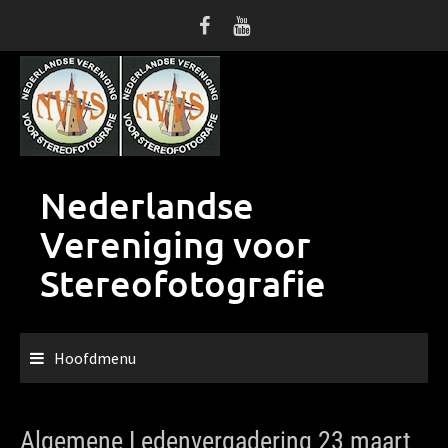
Ga
naar
de
inhoud
Nederlandse
Vereniging voor
Stereofotografie
Hoofdmenu
Algemene Ledenvergadering 23 maart