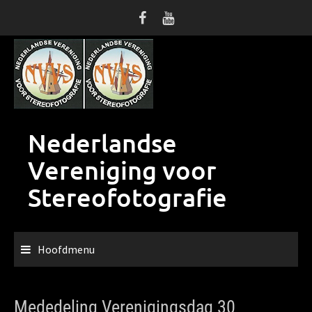
Ga
naar
de
inhoud
Nederlandse
Vereniging voor
Stereofotografie
Hoofdmenu
Mededeling Verenigingsdag 30