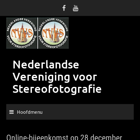
Ga
naar
de
inhoud
Nederlandse
Vereniging voor
Stereofotografie
Hoofdmenu
Online-bijeenkomst op 28 december