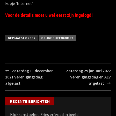
kopje ‘Internet’.
Voor de details moet u wel eerst zijn ingelogd!
GEPLAATST ONDER
ONLINE BIJEENKOMST
Bericht
Zaterdag 11 december
Zaterdag 29 januari 2022
navigatie
2021 Verenigingsdag
Verenigingsdag en ALV
afgelast
afgelast
RECENTE BERICHTEN
Klokkenstoelen, Fries erfgoed in beeld