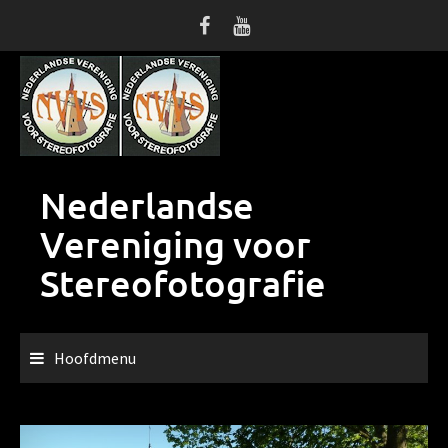
Ga
naar
de
inhoud
Nederlandse
Vereniging voor
Stereofotografie
Hoofdmenu