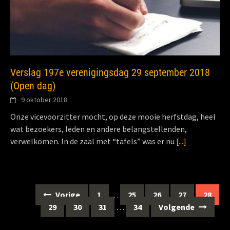
Verslag 197e verenigingsdag 29 september 2018
(Open dag)
9 oktober 2018
Onze vicevoorzitter mocht, op deze mooie herfstdag, heel
wat bezoekers, leden en andere belangstellenden,
verwelkomen. In de zaal met “tafels” was er nu
[...]
Berichten
Vorige
1
…
25
26
27
28
navigatie
29
30
31
…
34
Volgende