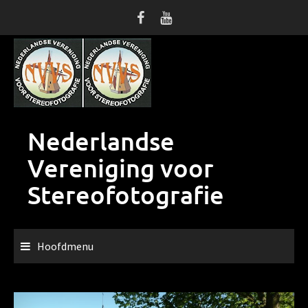
Ga
naar
de
inhoud
Nederlandse
Vereniging voor
Stereofotografie
Hoofdmenu