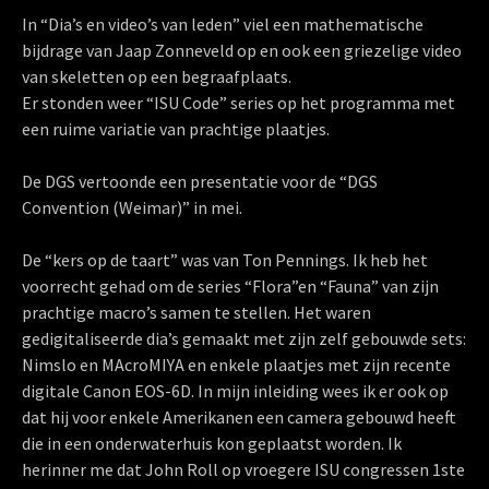
In “Dia’s en video’s van leden” viel een mathematische
bijdrage van Jaap Zonneveld op en ook een griezelige video
van skeletten op een begraafplaats.
Er stonden weer “ISU Code” series op het programma met
een ruime variatie van prachtige plaatjes.
De DGS vertoonde een presentatie voor de “DGS
Convention (Weimar)” in mei.
De “kers op de taart” was van Ton Pennings. Ik heb het
voorrecht gehad om de series “Flora”en “Fauna” van zijn
prachtige macro’s samen te stellen. Het waren
gedigitaliseerde dia’s gemaakt met zijn zelf gebouwde sets:
Nimslo en MAcroMIYA en enkele plaatjes met zijn recente
digitale Canon EOS-6D. In mijn inleiding wees ik er ook op
dat hij voor enkele Amerikanen een camera gebouwd heeft
die in een onderwaterhuis kon geplaatst worden. Ik
herinner me dat John Roll op vroegere ISU congressen 1ste