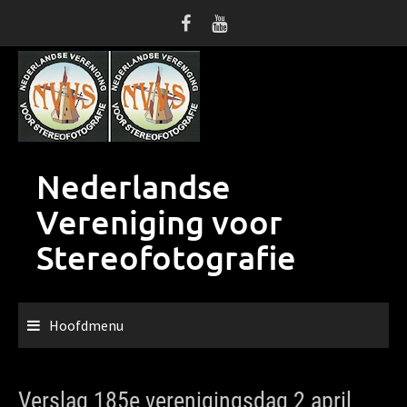
Ga
naar
de
inhoud
Nederlandse
Vereniging voor
Stereofotografie
Hoofdmenu
Verslag 185e verenigingsdag 2 april