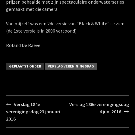
prijzen behaalde met zijn spectaculaire onderwaterseries
gemaakt met die camera.
Van mijzelf was een 2de versie van “Black & White” te zien
(de 1ste versie is in 2006 vertoond).
Roland De Raeve
GEPLAATST ONDER
VERSLAG VERENIGINGSDAG
Bericht
Verslag 184e
Verslag 186e verenigingsdag
navigatie
verenigingsdag 23 januari
4 juni 2016
2016