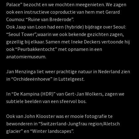
Palace” bezocht en we mochten meegenieten. We zagen
ook een instructieve coproductie van hem met Gerard
Coumou: “Ruïne van Brederode”.
Ook Jaap van Loon had een (hybride) bijdrage over Seoul:
“Seoul Tower”,waarin we ook bekende gezichten zagen,
gezellig bij elkaar. Samen met Ineke Deckers vertoonde hij
ook “Peurbakkentocht” met opnamen in een
anatomiemuseum.
Jan Menzinga liet weer prachtige natuur in Nederland zien
in “Orchideeënhoeve” in Luttelgeest.
In “De Kampina (HDR)” van Gert-Jan Wolkers, zagen we
subtiele beelden van een sfeervol bos.
Ook van John Klooster was er mooie fotografie te
bewonderen in “Switzerland-Jungfrau region/Aletsch
glacier” en “Winter landscapes”.