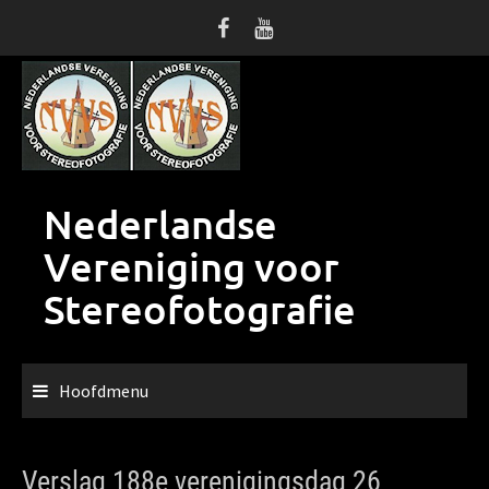
Ga
naar
de
inhoud
Nederlandse
Vereniging voor
Stereofotografie
Hoofdmenu
Verslag 188e verenigingsdag 26