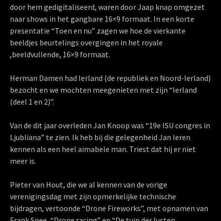
door hem gedigitaliseerd, waren door Jaap knap omgezet
naar shows in het gangbare 16×9 formaat. In een korte
presentatie “Toen en nu” zagen we hoe de vierkante
beeldjes beurtelings overgingen in het royale
,beeldvullende, 16×9 formaat.
Herman Damen had Ierland (de republiek en Noord-Ierland)
bezocht en we mochten meegenieten met zijn “Ierland
(deel 1 en 2)”.
Van de dit jaar overleden Jan Knoop was “19e ISU congres in
Ljubliana” te zien. Ik heb bij die gelegenheid Jan leren
kennen als een heel aimabele man. Triest dat hij er niet
meer is.
Pieter van Hout, die we al kennen van de vorige
verenigingsdag met zijn opmerkelijke technische
bijdragen, vertoonde “Drone Fireworks”, met opnamen van
Frank Spee, “Drone racing” en “De tuin der lusten