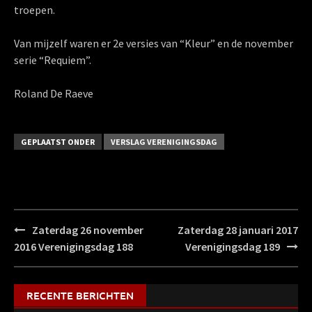
troepen.
Van mijzelf waren er 2e versies van “Kleur” en de november
serie “Requiem”.
Roland De Raeve
GEPLAATST ONDER
VERSLAG VERENIGINGSDAG
Bericht
Zaterdag 26 november
Zaterdag 28 januari 2017
navigatie
2016 Verenigingsdag 188
Verenigingsdag 189
RECENTE BERICHTEN