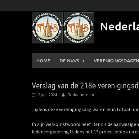
Ga
naar
de
Nederla
inhoud
HOME
DE NVVS
VERENIGINGSDAGE
Verslag van de 218e verenigings
2 juni 2024
Redactieteam
Tijdens deze verenigingsdag waren er in totaal ru
In zijn welkomstwoord heet Dennis de aanwezigen
e
ledenvergadering tijdens het 1
projectieblok na d