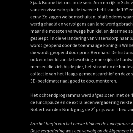
Sjaak Boone liet ons in de serie Arm en rijk in Sch
e
van een vissersdorp in de tweede helft van de 19
ee
eeuw. Zo zagen we bomschuiten, platbodems waarm
werd gehaald en vervolgens aan land werd gebrach
maar die moesten vanwege hun kiel en daarmee sa
gesleept. In die verandering van vissersdorp naar b
wordt geopend door de toenmalige koningin Wilhel
die wordt geopend door prins Bernhard. De histor
ook een beeld van de bevolking: enerzijds de hardw
mensen die zich bij de pier, het strand en de boul
collectie van het Haags gemeentearchief en deze 
3D-beeldmateriaal goed te documenteren.
Het ochtendprogramma werd afgesloten met de ‘M
de lunchpauze en de extra ledenvergadering reikte 
e
Robert van den Brink ging, de 2
prijs voor Theo v
Aan het begin van het eerste blok na de lunchpauz
Deze vergadering was een vervolg op de Algemene L