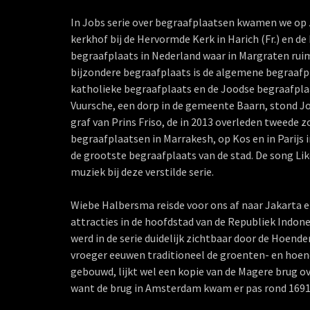
In Jobs serie over begraafplaatsen kwamen we op 
kerkhof bij de Hervormde Kerk in Harich (Fr.) en 
begraafplaats in Nederland waar in Margraten rui
bijzondere begraafplaats is de algemene begraafp
katholieke begraafplaats en de Joodse begraafplaa
Vuursche, een dorp in de gemeente Baarn, stond Jo
graf van Prins Friso, de in 2013 overleden tweede z
begraafplaatsen in Marrakesh, op Kos en in Parijs i
de grootste begraafplaats van de stad. De song Li
muziek bij deze verstilde serie.
Wiebe Halbersma reisde voor ons af naar Jakarta e
attracties in de hoofdstad van de Republiek Indone
werd in de serie duidelijk zichtbaar door de Hoend
vroeger eeuwen traditioneel de groenten- en hoen
gebouwd, lijkt wel een kopie van de Magere brug ov
want de brug in Amsterdam kwam er pas rond 1691