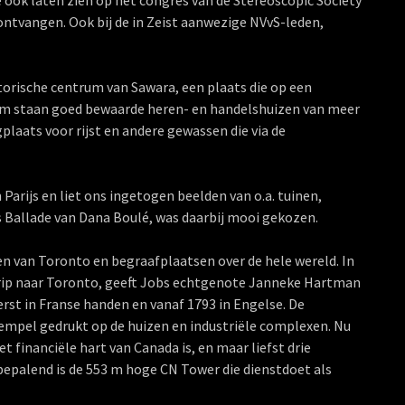
 ook laten zien op het congres van de Stereoscopic Society
ontvangen. Ook bij de in Zeist aanwezige NVvS-leden,
orische centrum van Sawara, een plaats die op een
trum staan goed bewaarde heren- en handelshuizen van meer
plaats voor rijst en andere gewassen die via de
arijs en liet ons ingetogen beelden van o.a. tuinen,
s Ballade van Dana Boulé, was daarbij mooi gekozen.
ien van Toronto en begraafplaatsen over de hele wereld. In
trip naar Toronto, geeft Jobs echtgenote Janneke Hartman
rst in Franse handen en vanaf 1793 in Engelse. De
 stempel gedrukt op de huizen en industriële complexen. Nu
 financiële hart van Canada is, en maar liefst drie
dbepalend is de 553 m hoge CN Tower die dienstdoet als