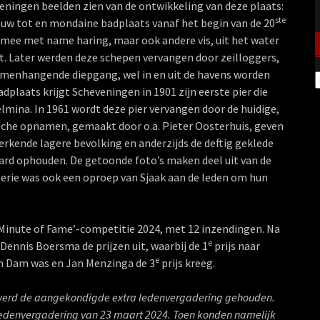
eveningen beelden zien van de ontwikkeling van deze plaats:
ste
uw tot en mondaine badplaats vanaf het begin van de 20
ee met name haring, maar ook andere vis, uit het water
t. Later werden deze schepen vervangen door zeilloggers,
menhangende diepgang, wel in en uit de havens worden
A
adplaats krijgt Scheveningen in 1901 zijn eerste pier die
mina. In 1961 wordt deze pier vervangen door de huidige,
ische opnamen, gemaakt door o.a. Pieter Oosterhuis, geven
erkende lagere bevolking en anderzijds de deftig geklede
evard ophouden. De getoonde foto’s maken deel uit van de
serie was ook een oproep van Sjaak aan de leden om hun
inute of Fame’-competitie 2024, met 12 inzendingen. Na
e
Dennis Boersma de prijzen uit, waarbij de 1
prijs naar
e
an Dam was en Jan Menzinga de 3
prijs kreeg.
e werd de aangekondigde extra ledenvergadering gehouden.
edenvergadering van 23 maart 2024. Toen konden namelijk