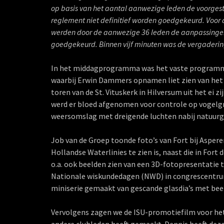
op basis van het aantal aanwezige leden de voorges
reglement niet definitief worden goedgekeurd. Voor
werden door de aanwezige 36 leden de aanpassingen
goedgekeurd. Binnen vijf minuten was de vergaderi
In het middagprogramma was het vaste programma
waarbij Erwin Dammers opnamen liet zien van het r
toren van de St. Vituskerk in Hilversum uit het ei
werd er bloed afgenomen voor controle op vogelgri
weersomslag met dreigende luchten nabij natuurgeb
Job van de Groep toonde foto’s van Fort bij Asper
Hollandse Waterlinies te zien is, naast die in Fort 
o.a. ook beelden zien van een 3D-fotopresentatie t
Nationale wiskundedagen (NWD) in congrescentrum
miniserie gemaakt van gescande glasdia’s met bee
Vervolgens zagen we de ISU-promotiefilm voor het