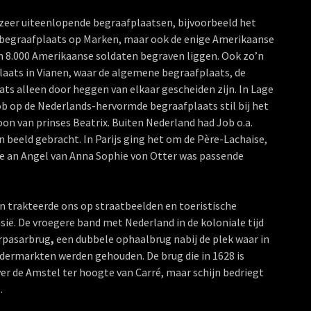
zeer uiteenlopende begraafplaatsen, bijvoorbeeld het
de begraafplaats op Marken, maar ook de enige Amerikaanse
m 8.000 Amerikaanse soldaten begraven liggen. Ook zo’n
laats in Vianen, waar de algemene begraafplaats, de
ts alleen door heggen van elkaar gescheiden zijn. In Lage
b op de Nederlands-hervormde begraafplaats stil bij het
oon van prinses Beatrix. Buiten Nederland had Job o.a.
n beeld gebracht. In Parijs ging het om de Père-Lachaise,
ke an Angel van Anna Sophie von Otter was passende
n trakteerde ons op straatbeelden en toeristische
sië. De vroegere band met Nederland in de koloniale tijd
erpasarbrug
,
een dubbele ophaalbrug nabij de plek waar in
dermarkten werden gehouden. De brug die in 1628 is
er de Amstel ter hoogte van Carré, maar schijn bedriegt
.