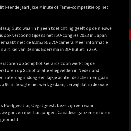
dit keer de jaarlijkse Minute of Fame-competitie op het
uji Suto waarin hij een toelichting geeft op de nieuwe
is ook vertoond tijdens het ISU-congres 2023 in Japan.
 gemaakt met de
Insta360 EVO
-camera. Meer informatie
en artikel van Dennis Boersma in 3D-Bulletin 229.
storen op Schiphol. Gerards zoon werkt bij de
rstoren op Schiphol alle vliegvelden in Nederland
een zaterdagmiddag een kijkje achter de schermen gaan
op 90 m hoogte het werk gedaan, terwijl dat in de oude
s Poelgeest bij Oegstgeest. Deze zijn een waar
rauwe ganzen met hun jongen, Canadese ganzen en futen
 gebracht.