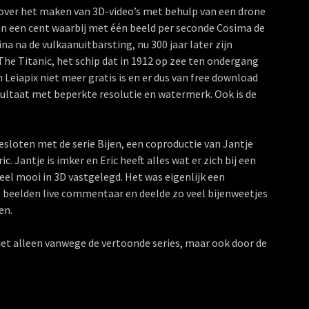
 over het maken van 3D-video’s met behulp van een drone
 van een cent waarbij met één beeld per seconde Cosima de
a na de vulkaanuitbarsting, nu 300 jaar later zijn
he Titanic, het schip dat in 1912 op zee ten ondergang
Leiapix niet meer gratis is en er dus van free download
sultaat met beperkte resolutie en watermerk. Ook is de
.
loten met de serie Bijen, een coproductie van Jantje
 Jantje is imker en Eric heeft alles wat er zich bij een
heel mooi in 3D vastgelegd. Het was eigenlijk een
de beelden live commentaar en deelde zo veel bijenweetjes
en.
iet alleen vanwege de vertoonde series, maar ook door de