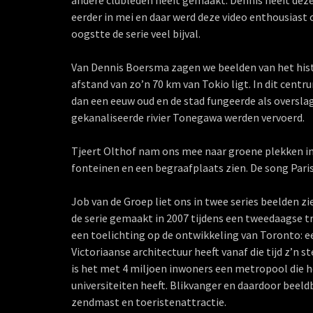
andere clubleden heeft gemaakt. Dennis heeft deze
eerder in mei en daar werd deze video enthousiast 
oogstte de serie veel bijval.
Van Dennis Boersma zagen we beelden van het hist
afstand van zo’n 70 km van Tokio ligt. In dit cen
dan een eeuw oud en de stad fungeerde als overslag
gekanaliseerde rivier Tonegawa werden vervoerd.
Tjeert Olthof nam ons mee naar groene plekken in P
fonteinen en een begraafplaats zien. De song Pari
Job van de Groep liet ons in twee series beelden z
de serie gemaakt in 2007 tijdens een tweedaagse 
een toelichting op de ontwikkeling van Toronto: ee
Victoriaanse architectuur heeft vanaf die tijd z’n
is het met 4 miljoen inwoners een metropool die het
universiteiten heeft. Blikvanger en daardoor beel
zendmast en toeristenattractie.