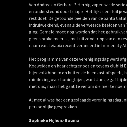
Van Andrea en Gerhard P. Herbig zagen we de serie
en ondersteund door Leiapix. Het lijkt een fluitje
rest doet. De getoonde beelden van de Santa Catalin
indrukwekkend, evenals de verweerde beelden van T
ging. Gemeld moet nog worden dat het gebruik van 
geen sprake meer is , met uitzondering van een re
naam van Leiapix recent veranderd in Immersity AI
Het programma van deze verenigingsdag werd afges
Koeweiden en haar echtgenoot en tevens clublid Eric.
bijenvolk binnen en buiten de bijenkast afspeelt, 
minilezing over honingbijen, want Jantje gaf bij 
met ons, maar het gaat te ver om die hier te noem
Al met al was het een geslaagde verenigingsdag, n
persoonlijke gesprekken.
Sophieke Nijhuis-Bouma