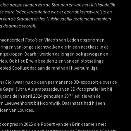
telde aanpassingen van de Statuten en van het Huishoudelijk
 de extra ledenvergadering was er geen opkomstvereiste en
 van de Statuten en het Huishoudelijk reglement unaniem
ng daarmee voorbij!
onderdeel Foto’s en Video’s van Leden opgenomen,
ingen van jonge slechtvalken die in een nestkast in de
 zijn gekropen. Daarbij werden de jongen ook gewogen en
ep. Ook liet Erwin beelden zien van een plotselinge
ied Gooilust dat aan de rand van Hilversum ligt.
en (Gld.) waar nu ook een permanente 3D-exposoitie over de
de Gagel (Utr.). Als ambassadeur van 3D-fotografie liet hij
ste
ijdens de in april 2024 gehouden 30
ediitie van de
 Leeuwenhorst bij Noordwijk. Daarnaast had hij een
lden van Lourdes.
 congres in 2025 die Robert van den Brink samen met