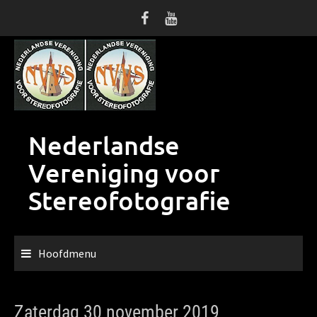
Ga
naar
de
inhoud
Nederlandse
Vereniging voor
Stereofotografie
Hoofdmenu
Zaterdag 30 november 2019