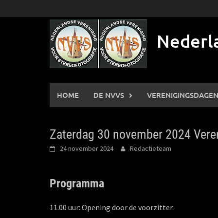
Ga
naar
de
Nederla
inhoud
HOME
DE NVVS
VERENIGINGSDAGE
Zaterdag 30 november 2024 Vere
24 november 2024
Redactieteam
Programma
11.00 uur: Opening door de voorzitter.