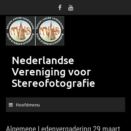
Ga
naar
de
inhoud
Nederlandse
Vereniging voor
Stereofotografie
Hoofdmenu
Algemene Ledenvergadering 29 maart