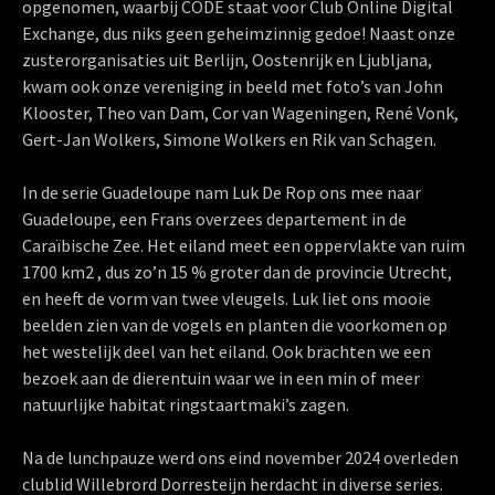
opgenomen, waarbij CODE staat voor Club Online Digital
Exchange, dus niks geen geheimzinnig gedoe! Naast onze
zusterorganisaties uit Berlijn, Oostenrijk en Ljubljana,
kwam ook onze vereniging in beeld met foto’s van John
Klooster, Theo van Dam, Cor van Wageningen, René Vonk,
Gert-Jan Wolkers, Simone Wolkers en Rik van Schagen.
In de serie Guadeloupe nam Luk De Rop ons mee naar
Guadeloupe, een Frans overzees departement in de
Caraïbische Zee. Het eiland meet een oppervlakte van ruim
1700 km2 , dus zo’n 15 % groter dan de provincie Utrecht,
en heeft de vorm van twee vleugels. Luk liet ons mooie
beelden zien van de vogels en planten die voorkomen op
het westelijk deel van het eiland. Ook brachten we een
bezoek aan de dierentuin waar we in een min of meer
natuurlijke habitat ringstaartmaki’s zagen.
Na de lunchpauze werd ons eind november 2024 overleden
clublid Willebrord Dorresteijn herdacht in diverse series.