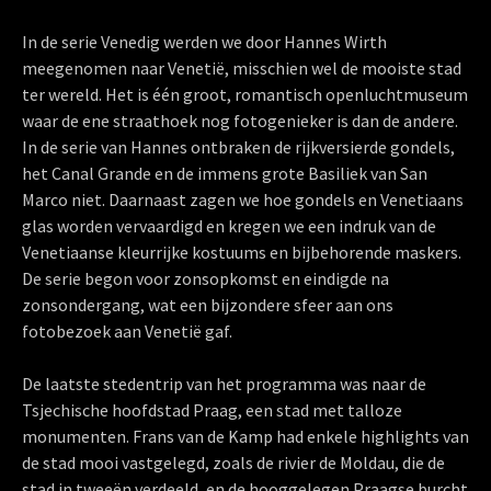
In de serie Venedig werden we door Hannes Wirth
meegenomen naar Venetië, misschien wel de mooiste stad
ter wereld. Het is één groot, romantisch openluchtmuseum
waar de ene straathoek nog fotogenieker is dan de andere.
In de serie van Hannes ontbraken de rijkversierde gondels,
het Canal Grande en de immens grote Basiliek van San
Marco niet. Daarnaast zagen we hoe gondels en Venetiaans
glas worden vervaardigd en kregen we een indruk van de
Venetiaanse kleurrijke kostuums en bijbehorende maskers.
De serie begon voor zonsopkomst en eindigde na
zonsondergang, wat een bijzondere sfeer aan ons
fotobezoek aan Venetië gaf.
De laatste stedentrip van het programma was naar de
Tsjechische hoofdstad Praag, een stad met talloze
monumenten. Frans van de Kamp had enkele highlights van
de stad mooi vastgelegd, zoals de rivier de Moldau, die de
stad in tweeën verdeeld, en de hooggelegen Praagse burcht