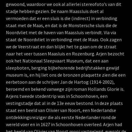
gewoond, waardoor we ook al allerlei stereofoto’s van dit
stadje hebben gezien. De naam Maassluis doet al
vermoeden dat er een sluis is die (indirect) in verbinding
staat met de Maas, en dat is de Monstersche sluis die de
Noordvliet met de haven van Maassluis verbindt. Via via
staat de Noordvliet in verbinding met de Maas. Ook zagen
we de Veerstraat en dan blijkt het te gaan om de straat
naar het veer tussen Maasluis en Rozenburg. Arjen bezocht
ook het Nationaal Sleepvaart Museum, dat een aan
sleepboten, berging bijbehorende bedrijfstakken gewijd
museum is, en hij liet ons de bronzen plaquette zien die een
eerbetoon aan de schrijver Jan de Hartog (1914-2002),
beroemd en bekend vanwege zijn roman Hollands Glorie is.
Arjens tweede stedentrip was in Schoonhoven, een
vestingstadje dat al in de 13e eeuw bestond. In deze plaats
staat een beeld van Olivier van Noort, een Nederlandse
ontdekkingsreiziger die als eerste Nederlander rond de
wereld voer en in 1627 in Schoonhoven overleed. Arjen had
het beeld van Olivier van Noort mooi vastgelegd, evenals de