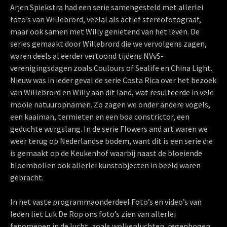
Arjen Spiekstra had een serie samengesteld met allerlei
foto’s van Willebrord, veelal als actief stereofotograaf,
maar ook samen met Willy genietend van het leven. De
series gemaakt door Willebrord die we vervolgens zagen,
waren deels al eerder vertoond tijdens NVvS-
verenigingsdagen zoals Coulours of Sealife en China Light.
Nieuw was in ieder geval de serie Costa Rica over het bezoek
van Willebrord en Willy aan dit land, wat resulteerde in vele
mooie natuuropnamen. Zo zagen we onder andere vogels,
een kaaiman, termieten en een boa constrictor, een
geduchte wurgslang. In de serie Flowers and art waren we
weer terug op Nederlandse bodem, want dit is een serie die
is gemaakt op de Keukenhof waarbij naast de bloeiende
bloembollen ook allerlei kunstobjecten in beeld waren
gebracht.
In het vaste programmaonderdeel Foto’s en video’s van
leden liet Luk De Rop ons foto’s zien van allerlei
fenomenen in de lucht, zoals wolkenluchten, regenbogen,