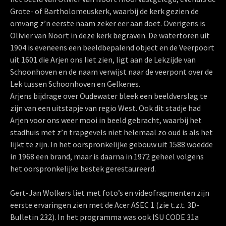
Grote- of Bartholomeuskerk, waarbij de kerk gezien de
omvang z’n eerste naam zeker eer aan doet. Overigens is
Olivier van Noort in deze kerk begraven. De watertoren uit
1904 is eveneens een beeldbepalend object en de Veerpoort
uit 1601 die Arjen ons liet zien, ligt aan de Lekzijde van
Schoonhoven en de naam verwijst naar de veerpont over de
Lek tussen Schoonhoven en Gelkenes.
Arjens bijdrage over Oudewater bleek een beeldverslag te
zijn van een uitstapje van regio West. Ook dit stadje had
Arjen voor ons weer mooi in beeld gebracht, waarbij het
stadhuis met z’n trapgevels niet helemaal zo oud is als het
lijkt te zijn. In het oorspronkelijke gebouw uit 1588 woedde
in 1968 een brand, maar is daarna in 1972 geheel volgens
het oorspronkelijke bestek gerestaureerd.
Gert-Jan Wolkers liet met foto’s en videofragmenten zijn
eerste ervaringen zien met de Acer ASEC 1 (zie t.z.t. 3D-
Bulletin 232). In het programma was ook ISU CODE 31a