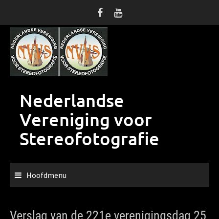
Ga
naar
de
inhoud
Nederlandse
Vereniging voor
Stereofotografie
Hoofdmenu
Verslag van de 221e verenigingsdag 25