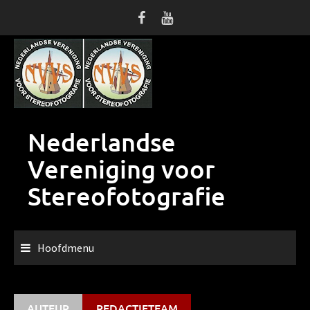
Ga
naar
de
inhoud
Nederlandse
Vereniging voor
Stereofotografie
Hoofdmenu
AUTEUR
REDACTIETEAM