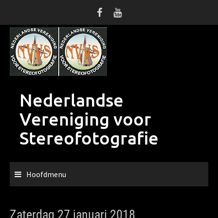
Ga
naar
de
inhoud
Nederlandse
Vereniging voor
Stereofotografie
Hoofdmenu
Zaterdag 27 januari 2018