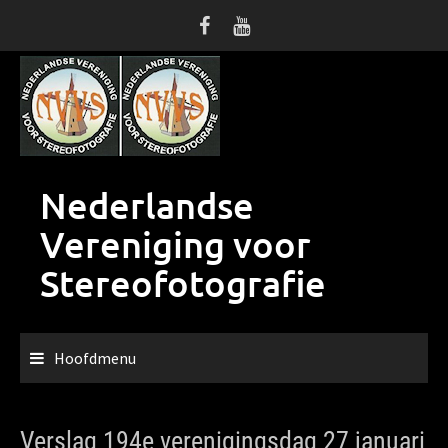
Ga
naar
de
inhoud
Nederlandse
Vereniging voor
Stereofotografie
Hoofdmenu
Verslag 194e verenigingsdag 27 januari