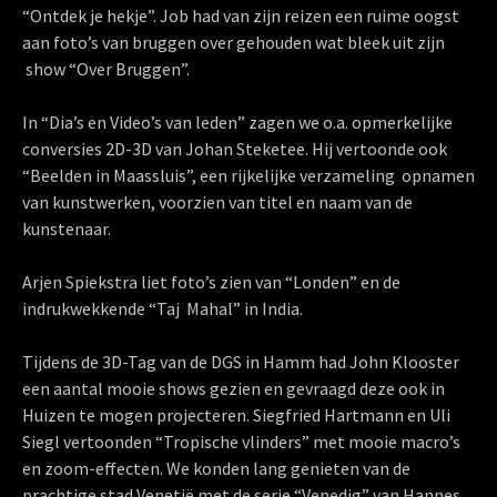
“Ontdek je hekje”. Job had van zijn reizen een ruime oogst
aan foto’s van bruggen over gehouden wat bleek uit zijn
show “Over Bruggen”.
In “Dia’s en Video’s van leden” zagen we o.a. opmerkelijke
conversies 2D-3D van Johan Steketee. Hij vertoonde ook
“Beelden in Maassluis”, een rijkelijke verzameling opnamen
van kunstwerken, voorzien van titel en naam van de
kunstenaar.
Arjen Spiekstra liet foto’s zien van “Londen” en de
indrukwekkende “Taj Mahal” in India.
Tijdens de 3D-Tag van de DGS in Hamm had John Klooster
een aantal mooie shows gezien en gevraagd deze ook in
Huizen te mogen projecteren. Siegfried Hartmann en Uli
Siegl vertoonden “Tropische vlinders” met mooie macro’s
en zoom-effecten. We konden lang genieten van de
prachtige stad Venetië met de serie “Venedig” van Hannes