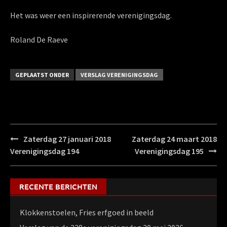
Het was weer een inspirerende verenigingsdag.
Roland De Raeve
GEPLAATST ONDER
VERSLAG VERENIGINGSDAG
Bericht
Zaterdag 27 januari 2018
Zaterdag 24 maart 2018
navigatie
Verenigingsdag 194
Verenigingsdag 195
RECENTE BERICHTEN
Klokkenstoelen, Fries erfgoed in beeld